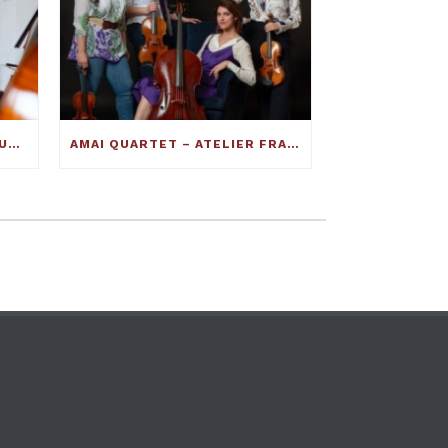
INTERVISTA AL MAESTRO LIUTAIO FRANCESCO TOTO: ECCO COME SI COSTRUISCE UN VIOLINO ECCELLENTE
AMAI QUARTET – ATELIER FRANCESCO TOTO