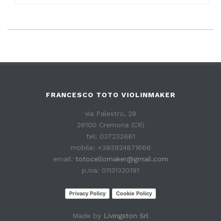
FRANCESCO TOTO VIOLINMAKER
via Palestro, 28
26100 Cremona (CR)
tel: 037232661
mobile: +393924871666
email:
totocellomaker@gmail.com
p.iva: 01131330191
Privacy Policy
Cookie Policy
Made by
Livingston Srl