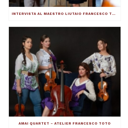
INTERVISTA AL MAESTRO LIUTAIO FRANCESCO TOTO: ECCO COME SI COSTRUISCE UN VIOLINO ECCELLENTE
AMAI QUARTET – ATELIER FRANCESCO TOTO