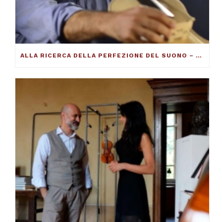
ALLA RICERCA DELLA PERFEZIONE DEL SUONO – FRANCESCO TOTO VIOLINMAKER – ARTICOLO SU THE DUCKER MAGAZINE