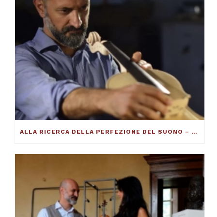
ALLA RICERCA DELLA PERFEZIONE DEL SUONO – FRANCESCO TOTO VIOLINMAKER – ARTICOLO SU THE DUCKER MAGAZINE