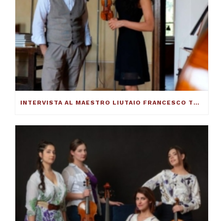
INTERVISTA AL MAESTRO LIUTAIO FRANCESCO TOTO: ECCO COME SI COSTRUISCE UN VIOLINO ECCELLENTE