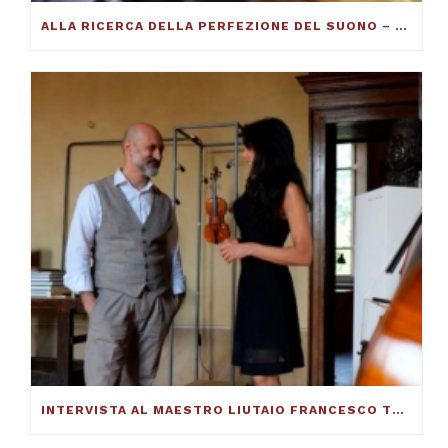
ALLA RICERCA DELLA PERFEZIONE DEL SUONO – FRANCESCO TOTO VIOLINMAKER – ARTICOLO SU THE DUCKER MAGAZINE
INTERVISTA AL MAESTRO LIUTAIO FRANCESCO TOTO: ECCO COME SI COSTRUISCE UN VIOLINO ECCELLENTE