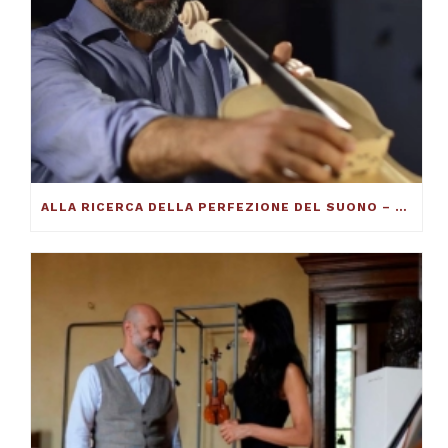
ALLA RICERCA DELLA PERFEZIONE DEL SUONO – FRANCESCO TOTO VIOLINMAKER – ARTICOLO SU THE DUCKER MAGAZINE