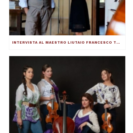
INTERVISTA AL MAESTRO LIUTAIO FRANCESCO TOTO: ECCO COME SI COSTRUISCE UN VIOLINO ECCELLENTE