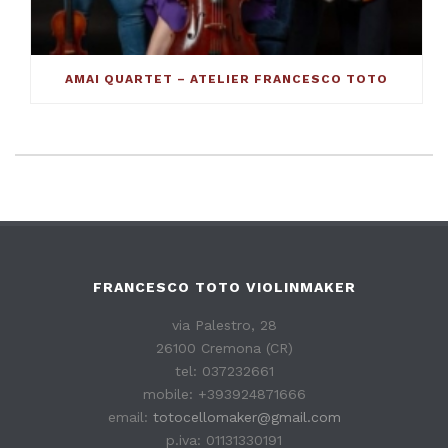
AMAI QUARTET – ATELIER FRANCESCO TOTO
FRANCESCO TOTO VIOLINMAKER
via Palestro, 28
26100 Cremona (CR)
tel: 037232661
mobile: +393924871666
email:
totocellomaker@gmail.com
p.iva: 01131330191