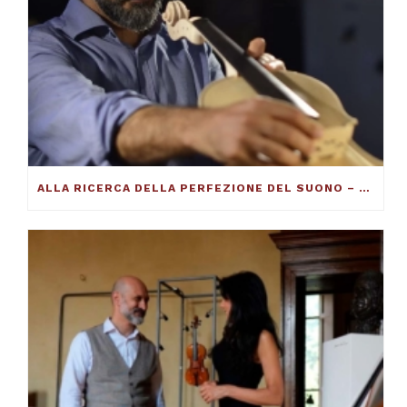
ALLA RICERCA DELLA PERFEZIONE DEL SUONO – FRANCESCO TOTO VIOLINMAKER – ARTICOLO SU THE DUCKER MAGAZINE