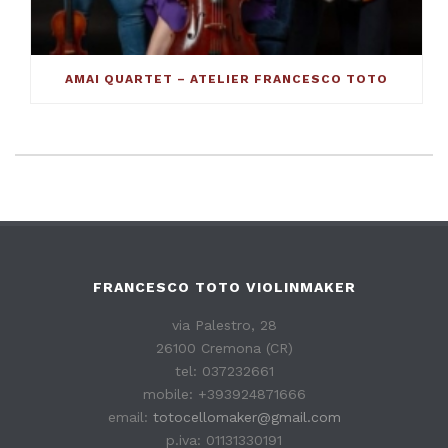
AMAI QUARTET – ATELIER FRANCESCO TOTO
FRANCESCO TOTO VIOLINMAKER
via Palestro, 28
26100 Cremona (CR)
tel: 037232661
mobile: +393924871666
email:
totocellomaker@gmail.com
p.iva: 01131330191