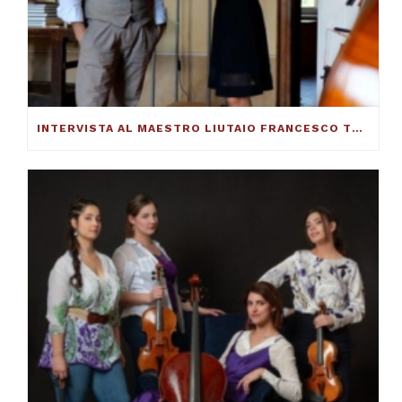
INTERVISTA AL MAESTRO LIUTAIO FRANCESCO TOTO: ECCO COME SI COSTRUISCE UN VIOLINO ECCELLENTE