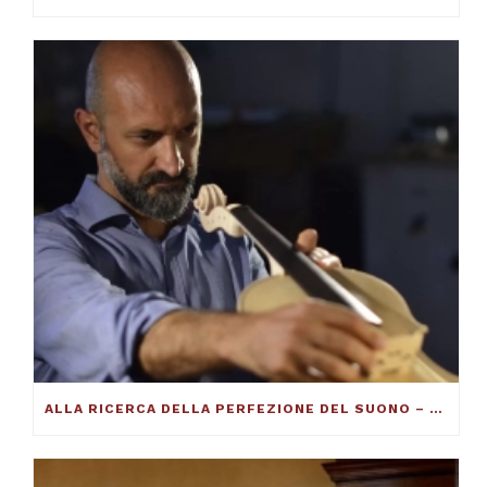
ALLA RICERCA DELLA PERFEZIONE DEL SUONO – FRANCESCO TOTO VIOLINMAKER – ARTICOLO SU THE DUCKER MAGAZINE