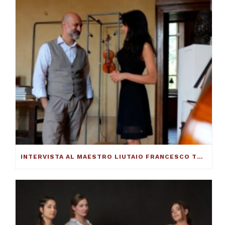
INTERVISTA AL MAESTRO LIUTAIO FRANCESCO TOTO: ECCO COME SI COSTRUISCE UN VIOLINO ECCELLENTE