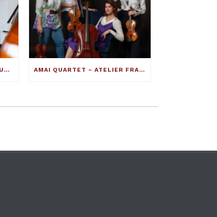
INTERVISTA AL MAESTRO LIUTAIO FRANCESCO TOTO: ECCO COME SI COSTRUISCE UN VIOLINO ECCELLENTE
AMAI QUARTET – ATELIER FRANCESCO TOTO