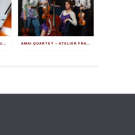
INTERVISTA AL MAESTRO LIUTAIO FRANCESCO TOTO: ECCO COME SI COSTRUISCE UN VIOLINO ECCELLENTE
AMAI QUARTET – ATELIER FRANCESCO TOTO