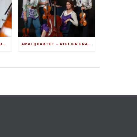
INTERVISTA AL MAESTRO LIUTAIO FRANCESCO TOTO: ECCO COME SI COSTRUISCE UN VIOLINO ECCELLENTE
AMAI QUARTET – ATELIER FRANCESCO TOTO