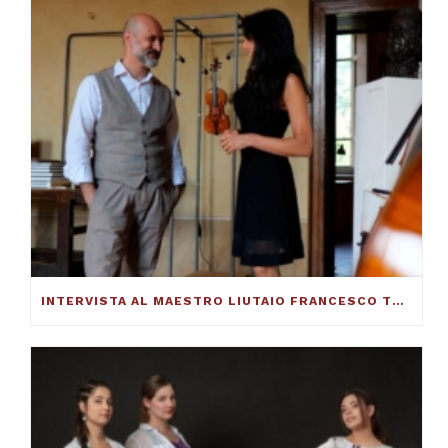
INTERVISTA AL MAESTRO LIUTAIO FRANCESCO TOTO: ECCO COME SI COSTRUISCE UN VIOLINO ECCELLENTE