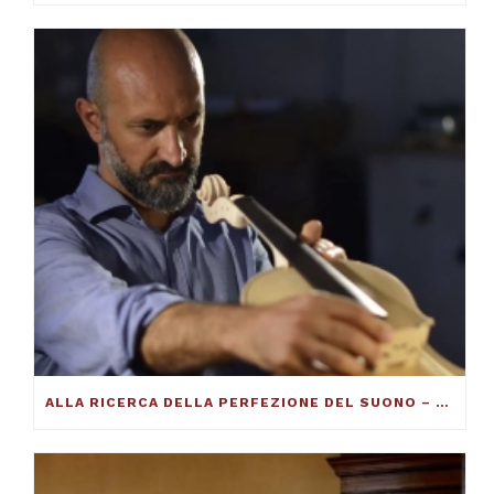
ALLA RICERCA DELLA PERFEZIONE DEL SUONO – FRANCESCO TOTO VIOLINMAKER – ARTICOLO SU THE DUCKER MAGAZINE