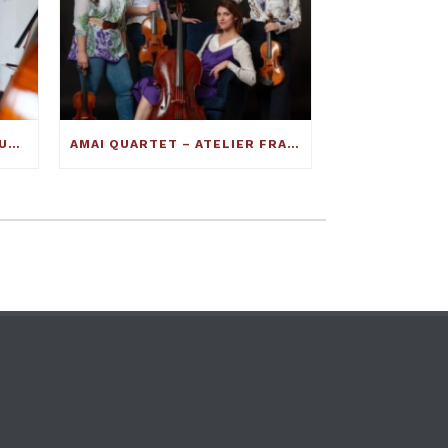
INTERVISTA AL MAESTRO LIUTAIO FRANCESCO TOTO: ECCO COME SI COSTRUISCE UN VIOLINO ECCELLENTE
AMAI QUARTET – ATELIER FRANCESCO TOTO