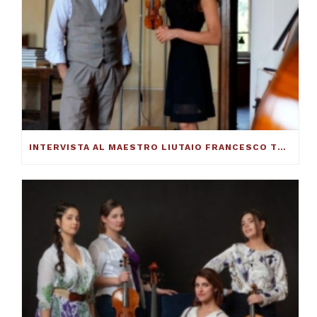
INTERVISTA AL MAESTRO LIUTAIO FRANCESCO TOTO: ECCO COME SI COSTRUISCE UN VIOLINO ECCELLENTE