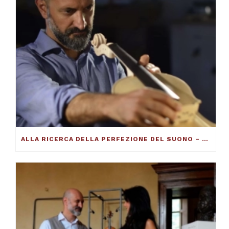
ALLA RICERCA DELLA PERFEZIONE DEL SUONO – FRANCESCO TOTO VIOLINMAKER – ARTICOLO SU THE DUCKER MAGAZINE