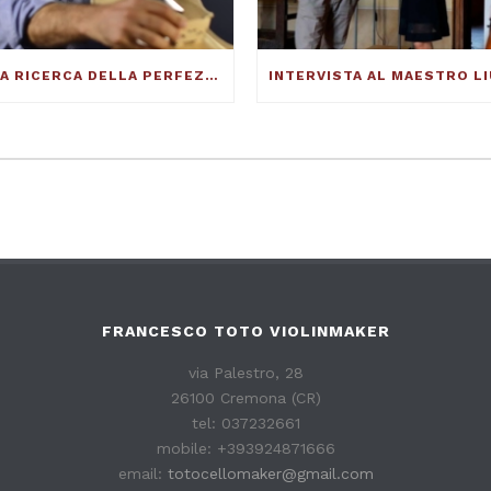
ALLA RICERCA DELLA PERFEZIONE DEL SUONO – FRANCESCO TOTO VIOLINMAKER – ARTICOLO SU THE DUCKER MAGAZINE
FRANCESCO TOTO VIOLINMAKER
via Palestro, 28
26100 Cremona (CR)
tel: 037232661
mobile: +393924871666
email:
totocellomaker@gmail.com