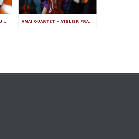
INTERVISTA AL MAESTRO LIUTAIO FRANCESCO TOTO: ECCO COME SI COSTRUISCE UN VIOLINO ECCELLENTE
AMAI QUARTET – ATELIER FRANCESCO TOTO