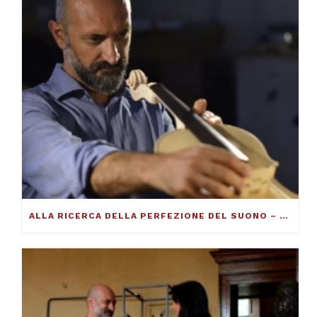
ALLA RICERCA DELLA PERFEZIONE DEL SUONO – FRANCESCO TOTO VIOLINMAKER – ARTICOLO SU THE DUCKER MAGAZINE