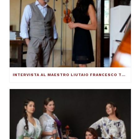
INTERVISTA AL MAESTRO LIUTAIO FRANCESCO TOTO: ECCO COME SI COSTRUISCE UN VIOLINO ECCELLENTE